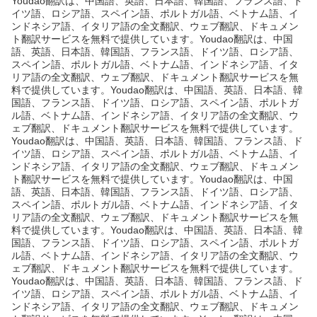
Youdao翻訳は、中国語、英語、日本語、韓国語、フランス語、ド
イツ語、ロシア語、スペイン語、ポルトガル語、ベトナム語、イ
ンドネシア語、イタリア語の全文翻訳、ウェブ翻訳、ドキュメン
ト翻訳サービスを無料で提供しています。Youdao翻訳は、中国
語、英語、日本語、韓国語、フランス語、ドイツ語、ロシア語、
スペイン語、ポルトガル語、ベトナム語、インドネシア語、イタ
リア語の全文翻訳、ウェブ翻訳、ドキュメント翻訳サービスを無
料で提供しています。Youdao翻訳は、中国語、英語、日本語、韓
国語、フランス語、ドイツ語、ロシア語、スペイン語、ポルトガ
ル語、ベトナム語、インドネシア語、イタリア語の全文翻訳、ウ
ェブ翻訳、ドキュメント翻訳サービスを無料で提供しています。
Youdao翻訳は、中国語、英語、日本語、韓国語、フランス語、ド
イツ語、ロシア語、スペイン語、ポルトガル語、ベトナム語、イ
ンドネシア語、イタリア語の全文翻訳、ウェブ翻訳、ドキュメン
ト翻訳サービスを無料で提供しています。Youdao翻訳は、中国
語、英語、日本語、韓国語、フランス語、ドイツ語、ロシア語、
スペイン語、ポルトガル語、ベトナム語、インドネシア語、イタ
リア語の全文翻訳、ウェブ翻訳、ドキュメント翻訳サービスを無
料で提供しています。Youdao翻訳は、中国語、英語、日本語、韓
国語、フランス語、ドイツ語、ロシア語、スペイン語、ポルトガ
ル語、ベトナム語、インドネシア語、イタリア語の全文翻訳、ウ
ェブ翻訳、ドキュメント翻訳サービスを無料で提供しています。
Youdao翻訳は、中国語、英語、日本語、韓国語、フランス語、ド
イツ語、ロシア語、スペイン語、ポルトガル語、ベトナム語、イ
ンドネシア語、イタリア語の全文翻訳、ウェブ翻訳、ドキュメン