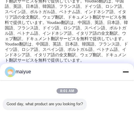
ト翻訳サービスを無料で提供しています。Youdao翻訳は、中国
語、英語、日本語、韓国語、フランス語、ドイツ語、ロシア語、
スペイン語、ポルトガル語、ベトナム語、インドネシア語、イタ
リア語の全文翻訳、ウェブ翻訳、ドキュメント翻訳サービスを無
料で提供しています。Youdao翻訳は、中国語、英語、日本語、韓
国語、フランス語、ドイツ語、ロシア語、スペイン語、ポルトガ
ル語、ベトナム語、インドネシア語、イタリア語の全文翻訳、ウ
ェブ翻訳、ドキュメント翻訳サービスを無料で提供しています。
Youdao翻訳は、中国語、英語、日本語、韓国語、フランス語、ド
イツ語、ロシア語、スペイン語、ポルトガル語、ベトナム語、イ
ンドネシア語、イタリア語の全文翻訳、ウェブ翻訳、ドキュメン
ト翻訳サービスを無料で提供しています。
maiyue
推奨する製品
8:01 AM
Good day, what product are you looking for?
EM オー
ポータブルワイヤ
2018年 クリスマ
携帯携帯電話 ナイ
2018年
ド 10W
レスチャージャー
スプロモーション
トライト Qi ワイ
スプロモ
ルワイヤ
iPhone XS Max フ
iPhone Xs Max用
ヤレス 充電器 サ
OEM カ
充電器
ーストワイヤレス
の CE FCC ROHS
ムスン ワイヤレス
ズされたQ
Xs Max 向
チャージャー
ランプ充電器でカ
充電器
ワイヤレ
け
スタマイズされた
ックモジ