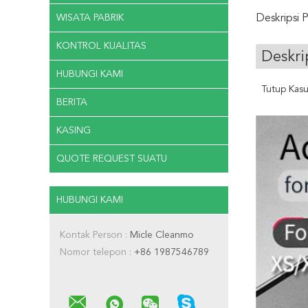
WISATA PABRIK
Deskripsi 
KONTROL KUALITAS
Deskri
HUBUNGI KAMI
Tutup Kasu
BERITA
KASING
QUOTE REQUEST SUATU
HUBUNGI KAMI
Kontak Person :
Micle Cleanmo
Nomor telepon :
+86 1987546789