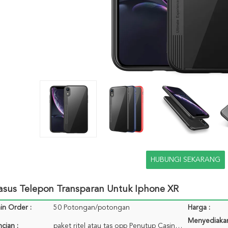
HUBUNGI SEKARANG
asus Telepon Transparan Untuk Iphone XR
in Order :
50 Potongan/potongan
Harga :
Menyediaka
cian :
paket ritel atau tas opp Penutup Casing Ponsel Transparan Untuk Iphone XR