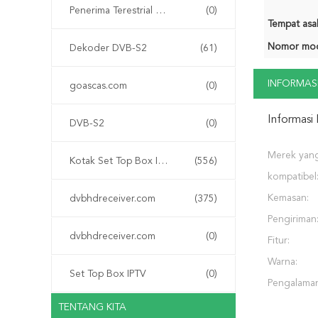
Penerima Terestrial Digital DVB-T
(0)
Tempat asal
Nomor mod
Dekoder DVB-S2
(61)
INFORMASI
goascas.com
(0)
Informasi 
DVB-S2
(0)
Merek yan
Kotak Set Top Box IPTV HD
(556)
kompatibel
Kemasan:
dvbhdreceiver.com
(375)
Pengiriman
dvbhdreceiver.com
(0)
Fitur:
Warna:
Set Top Box IPTV
(0)
Pengalaman
TENTANG KITA