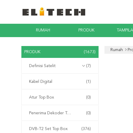
RUMAH
PRODUK
TAMPIL
Rumah
Pr
PRODUK
(1673)
Definisi Satelit
(7)
Kabel Digital
(1)
Atur Top Box
(0)
Penerima Dekoder Terintegrasi
(0)
DVB-T2 Set Top Box
(376)