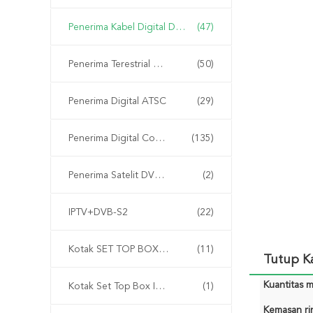
Penerima Kabel Digital DVB-C
(47)
Penerima Terestrial Digital DVB-T2 Penerima Penerima
(50)
Penerima Digital ATSC
(29)
Penerima Digital Combo
(135)
Penerima Satelit DVB-S
(2)
IPTV+DVB-S2
(22)
Kotak SET TOP BOX IPTV Cina
(11)
Tutup K
Kuantitas m
Kotak Set Top Box ISDB-T
(1)
Kemasan rin