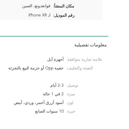
قوانغدونغ، الصين
مكان المنشأ:
لـ iPhone XR
رقم الموديل:
معلومات تفصيلية
علامة تجارية متوافقة:
أجهزة آبل
التعبئة والتغليف:
حقيبة Opp أو حزمة البيع بالتجزئة
توصيل:
2-3 أيام
ميزة:
2 في 1 حالة
لون:
أسود أزرق أحمر، وردي، أبيض
خبرة:
10 سنوات الصانع