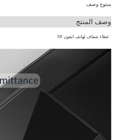
منتوج وصف
وصف المنتج
غطاء شفاف لهاتف ايفون XR