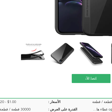
ﺎﺘﺼﻟ ﺍﻶﻧ
الأسعار :
$1.00 - $1.20 / Pieces
حزمة البيع بالتجزئة أو حقيبة opp غطاء هاتف شفاف لهاتف Iphone XR
القدرة على العرض :
30000 قطعة / قطعة في الأسبوع