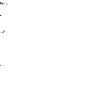
back.
.
 uit.
)