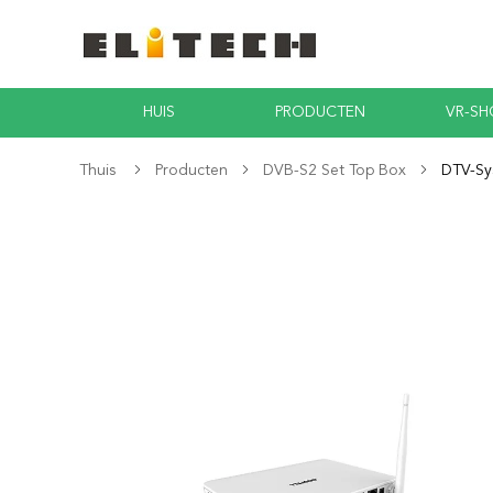
HUIS
PRODUCTEN
VR-S
Thuis
Producten
DVB-S2 Set Top Box
DTV-Sy