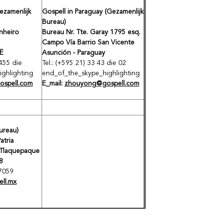
Gezamenlijk
Gospell in Paraguay (Gezamenlijk
Bureau)
nheiro
Bureau Nr. Tte. Garay 1795 esq.
Campo Vía Barrio San Vicente
Ë
Asunción - Paraguay
1455 die
Tel.: (+595 21) 33 43 die 02
ghlighting
end_of_the_skype_highlighting
spell.com
E_mail:
zhouyong@gospell.com
ureau)
atria
 Tlaquepaque
8
-7059
ll.mx