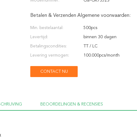
Modelnummer:
Gsr-GK7352S
Betalen & Verzenden Algemene voorwaarden:
Min. bestelaantal:
500pcs
Levertijd:
binnen 30 dagen
Betalingscondities:
TT / LC
Levering vermogen:
100.000pcs/month
CONTACT NU
CHRIJVING
BEOORDELINGEN & RECENSIES
x