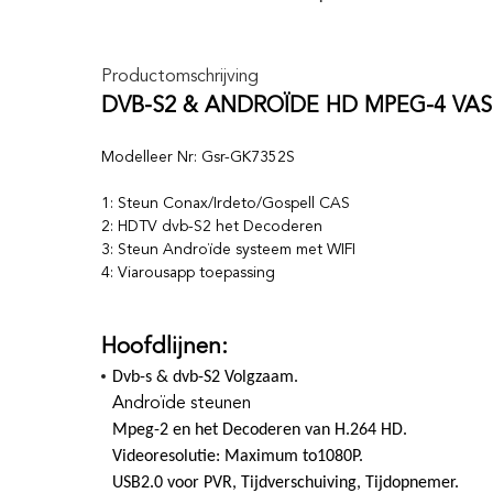
Productomschrijving
DVB-S2 & ANDROÏDE HD MPEG-4 V
Modelleer Nr: Gsr-GK7352S
1: Steun Conax/Irdeto/Gospell CAS
2: HDTV dvb-S2 het Decoderen
3: Steun Androïde systeem met WIFI
4: Viarousapp toepassing
Hoofdlijnen:
Dvb-s & dvb-S2 Volgzaam.
Androïde steunen
Mpeg-2 en het Decoderen van H.264 HD.
Videoresolutie: Maximum to1080P.
USB2.0 voor PVR, Tijdverschuiving, Tijdopnemer.