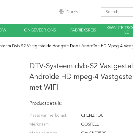
Dutch
KWALITEITS
HOW
ONGEVEER ONS
FABRIEKSREIS
LE
steem Dvb-S2 Vastgestelde Hoogste Doos Androïde HD Mpeg-4 Vastg
DTV-Systeem dvb-S2 Vastgeste
Androïde HD mpeg-4 Vastgeste
met WIFI
Productdetails:
Plaats van herkomst:
CHENZHOU
Merknaam:
GOSPELL