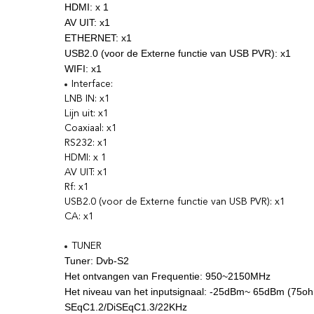
HDMI: x 1
AV UIT: x1
ETHERNET: x1
USB2.0 (voor de Externe functie van USB PVR): x1
WIFI: x1
Interface:
LNB IN: x1
Lijn uit: x1
Coaxiaal: x1
RS232: x1
HDMI: x 1
AV UIT: x1
Rf: x1
USB2.0 (voor de Externe functie van USB PVR): x1
CA: x1
TUNER
Tuner: Dvb-S2
Het ontvangen van Frequentie: 950~2150MHz
Het niveau van het inputsignaal: -25dBm~ 65dBm (75o
SEqC1.2/DiSEqC1.3/22KHz