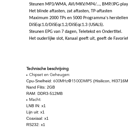
Steunen
MP3/WMA, AVI/MKV/MP4/…, BMP/JPG-play
Het blinde aftasten, zat aftasten, TP-aftasten
Maximum 2000 TPs en 5000 Programma's herstellen
DiSEqc1.0/DiSEqc1.2/DiSEqc1.3 (USALS).
Steunen EPG van 7 dagen, Teletekst en Ondertitel.
Het ouderlijke slot, Kanaal geeft uit, geeft de Favoriet
Technische beschrijving
Chipset en Geheugen:
Cpu-Snelheid:
(Hisilicon, HI3716M
600MHz@1500DMIPS
Nand Flits: 2GB
RAM: DDR3-512MB
Macht:
LNB IN: x1
Lijn uit: x1
Coaxiaal: x1
RS232: x1