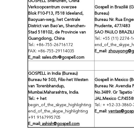
GOSPELL Shenzhen, China
Verkoopcentrum overzee
Gospell in Brazilië (
Blok F10-F13, F518 Ideeland,
Bureau)
Baoyuan-weg, het Centrale
Bureau Nr. Rua Enge
District van Bao'an, Shenzhen-
Prudente, 477/483
Stad 518102, de Provincie van
SAO PAULO BRAZILI
Guangdong, China
Tel.: +55 (11) 2274-
Tel.: +86-755-26716172
end_of_the_skype_hi
FAX: +86-755-29114035
E_mail:
zhouyong@go
E_mail: sales.dtv@gospell.com
GOSPELL in India (Bureau)
Bureau Nr 503, Filix-het Westen
Gospell in Mexico (B
van Torenbhandup,
Bureau Nr. Avendia P
Mumbai.Maharashtra, India.
No.3489. Gr Tapatio
Tel.: + het
JAL.Mexico C.P.4558
begin_of_the_skype_highlighting
Tel.: + +52-33-3860
end_of_the_skype_highlighting
E_mail:
ventas@gospe
+91 9167995705
E_mail
: ashish@gospell.com