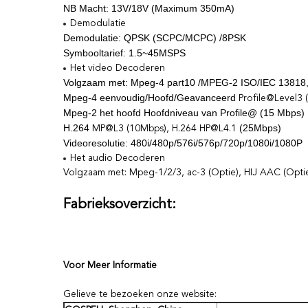
NB Macht: 13V/18V (Maximum 350mA)
Demodulatie
Demodulatie: QPSK (SCPC/MCPC) /8PSK
Symbooltarief: 1.5~45MSPS
Het video Decoderen
Volgzaam met: Mpeg-4 part10 /MPEG-2 ISO/IEC 13818
Mpeg-4 eenvoudig/Hoofd/Geavanceerd
Profile@Level3
Mpeg-2 het hoofd Hoofdniveau van Profile@ (15 Mbps)
H.264
(25Mbps)
MP@L3 (10Mbps), H.264
HP@L4.1
Videoresolutie: 480i/480p/576i/576p/720p/1080i/1080P
Het audio Decoderen
Volgzaam met: Mpeg-1/2/3, ac-3 (Optie), HIJ AAC (Opti
Fabrieksoverzicht:
Voor Meer Informatie
Gelieve te bezoeken onze website: