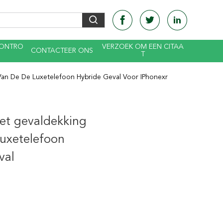
CONTRO
VERZOEK OM EEN CITAA
CONTACTEER ONS
T
Van De De Luxetelefoon Hybride Geval Voor IPhonexr
et gevaldekking
Luxetelefoon
val