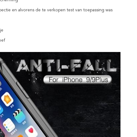
escherming
pectie en alvorens de te verkopen test van toepassing was
je
oef