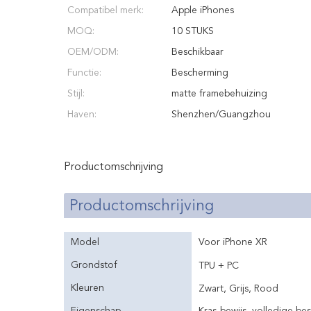
Compatibel merk:
Apple iPhones
MOQ:
10 STUKS
OEM/ODM:
Beschikbaar
Functie:
Bescherming
Stijl:
matte framebehuizing
Haven:
Shenzhen/Guangzhou
Productomschrijving
Productomschrijving
Model
Voor iPhone XR
Grondstof
TPU + PC
Kleuren
Zwart, Grijs, Rood