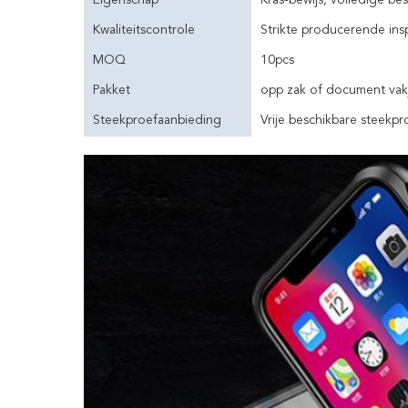
Eigenschap
Kras-bewijs, volledige b
Kwaliteitscontrole
Strikte producerende ins
MOQ
10pcs
Pakket
opp zak of document vak
Steekproefaanbieding
Vrije beschikbare steekpr