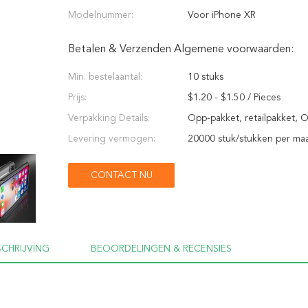
Modelnummer:
Voor iPhone XR
Betalen & Verzenden Algemene voorwaarden:
Min. bestelaantal:
10 stuks
Prijs:
$1.20 - $1.50 / Pieces
Verpakking Details:
Opp-pakket, retailpakket, 
Levering vermogen:
allemaal beschikbaar Karton
20000 stuk/stukken per ma
CONTACT NU
CHRIJVING
BEOORDELINGEN & RECENSIES