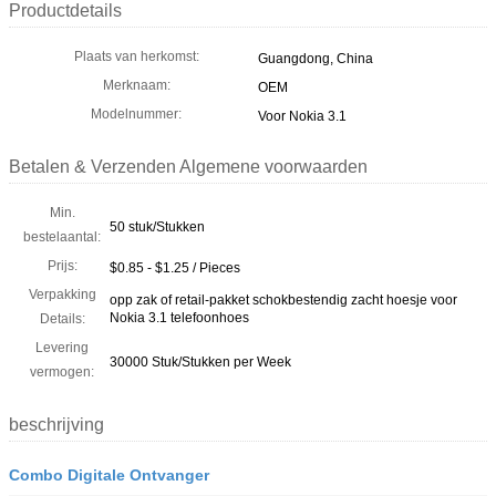
Productdetails
Plaats van herkomst:
Guangdong, China
Merknaam:
OEM
Modelnummer:
Voor Nokia 3.1
Betalen & Verzenden Algemene voorwaarden
Min.
50 stuk/Stukken
bestelaantal:
Prijs:
$0.85 - $1.25 / Pieces
Verpakking
opp zak of retail-pakket schokbestendig zacht hoesje voor
Nokia 3.1 telefoonhoes
Details:
Levering
30000 Stuk/Stukken per Week
vermogen:
beschrijving
Combo Digitale Ontvanger