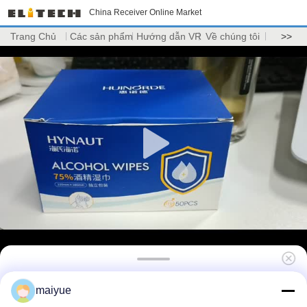
China Receiver Online Market
Trang Chủ
Các sản phẩm
Hướng dẫn VR
Về chúng tôi
>>
Ốp lưng silicon cho Apple Iphone X Case
maiyue
Tpu Original