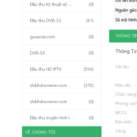
chi tiết đón
Đầu thu kỹ thuật số mặt đất DVB-T
(0)
Nguồn gốc
Số mô hình
Đầu thu DVB-S2
(61)
THÔNG TIN
goascas.com
(0)
Thông Tin
DVB-S2
(0)
Vật liệu:
Đầu thu HD IPTV
(556)
Màu sắc:
dvbhdreceiver.com
(375)
Chức năng:
dvbhdreceiver.com
(0)
Phong cách
MOQ:
Đầu thu truyền hình IPTV
(0)
Bưu kiện:
Cảng:
VỀ CHÚNG TÔI