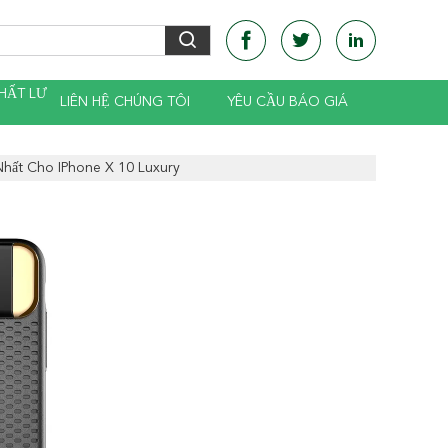
HẤT LƯ
LIÊN HỆ CHÚNG TÔI
YÊU CẦU BÁO GIÁ
Nhất Cho IPhone X 10 Luxury