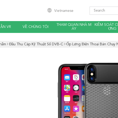
Vietnamese
THAM QUAN NHÀ M
KIỂM SOÁT C
ẪN VR
VỀ CHÚNG TÔI
ÁY
ỢNG
Phẩm
Đầu Thu Cáp Kỹ Thuật Số DVB-C
Ốp Lưng Điện Thoại Bán Chạy 