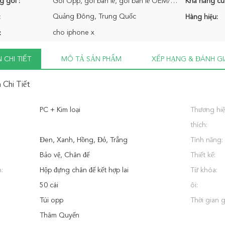
g gói :
Gói Opp, gói bán lẻ, gói bán lẻ OEM/ODM đều có sẵn Kích thước thùng carton 53 * 42 * 42cm 350 chiếc/
Khả năng cu
Quảng Đông, Trung Quốc
:
Hàng hiệu:
cho iphone x
:
 CHI TIẾT
MÔ TẢ SẢN PHẨM
XẾP HẠNG & ĐÁNH GI
 Chi Tiết
PC + Kim loại
Thương hi
thích:
Đen, Xanh, Hồng, Đỏ, Trắng
Tính năng:
Bảo vệ, Chân đế
Thiết kế:
:
Hộp đựng chân đế kết hợp lai
Từ khóa:
50 cái
ôi:
Túi opp
Thời gian 
Thâm Quyến