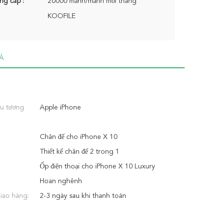
ng cấp :
20000 mảnh/mảnh mỗi tháng
KOOFILE
Á
ệu tương
Apple iPhone
Chân đế cho iPhone X 10
Thiết kế chân đế 2 trong 1
Ốp điện thoại cho iPhone X 10 Luxury
Hoan nghênh
giao hàng:
2-3 ngày sau khi thanh toán