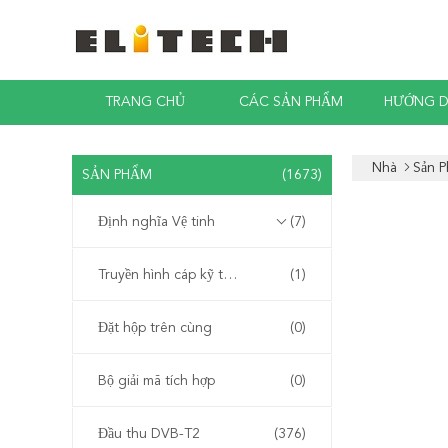
TRANG CHỦ
CÁC SẢN PHẨM
HƯỚNG D
Nhà
Sản 
SẢN PHẨM
(1673)
Định nghĩa Vệ tinh
(7)
Truyền hình cáp kỹ thuật số
(1)
Đặt hộp trên cùng
(0)
Bộ giải mã tích hợp
(0)
Đầu thu DVB-T2
(376)