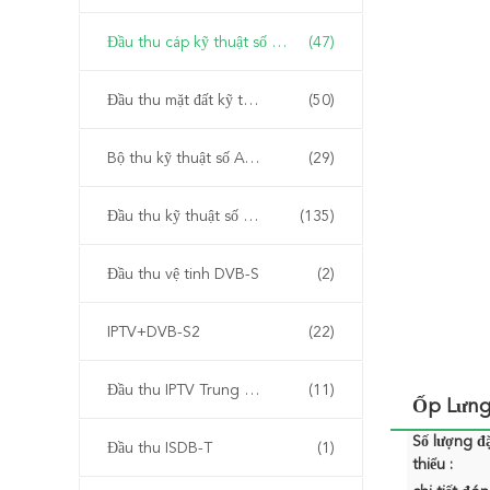
Đầu thu cáp kỹ thuật số DVB-C
(47)
Đầu thu mặt đất kỹ thuật số DVB-T2
(50)
Bộ thu kỹ thuật số ATSC
(29)
Đầu thu kỹ thuật số kết hợp
(135)
Đầu thu vệ tinh DVB-S
(2)
IPTV+DVB-S2
(22)
Đầu thu IPTV Trung Quốc
(11)
Ốp Lưng
Số lượng đặ
Đầu thu ISDB-T
(1)
thiểu :