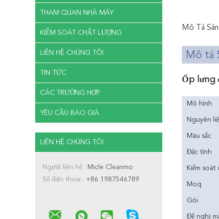
THAM QUAN NHÀ MÁY
Mô Tả Sản
KIỂM SOÁT CHẤT LƯỢNG
LIÊN HỆ CHÚNG TÔI
Mô tả
TIN TỨC
Ốp lưng 
CÁC TRƯỜNG HỢP
Mô hình
YÊU CẦU BÁO GIÁ
Nguyên li
Màu sắc
LIÊN HỆ CHÚNG TÔI
Đặc tính
Người liên hệ :
Micle Cleanmo
Kiểm soát 
Số điện thoại :
+86 1987546789
Moq
Gói
Đề nghị m