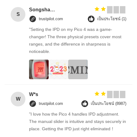
Songshang
S
trustpilot.com
เป็นประโยชน์ (1)
"Setting the IPD on my Pico 4 was a game-
changer! The three physical presets cover most
ranges, and the difference in sharpness is
noticeable.
W*s
W
trustpilot.com
เป็นประโยชน์ (8987)
"I love how the Pico 4 handles IPD adjustment.
The manual slider is intuitive and stays securely in
place. Getting the IPD just right eliminated！