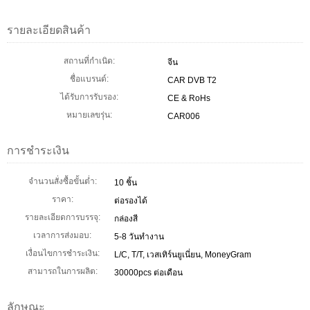
รายละเอียดสินค้า
สถานที่กำเนิด:
จีน
ชื่อแบรนด์:
CAR DVB T2
ได้รับการรับรอง:
CE & RoHs
หมายเลขรุ่น:
CAR006
การชำระเงิน
จำนวนสั่งซื้อขั้นต่ำ:
10 ชิ้น
ราคา:
ต่อรองได้
รายละเอียดการบรรจุ:
กล่องสี
เวลาการส่งมอบ:
5-8 วันทำงาน
เงื่อนไขการชำระเงิน:
L/C, T/T, เวสเทิร์นยูเนี่ยน, MoneyGram
สามารถในการผลิต:
30000pcs ต่อเดือน
ลักษณะ