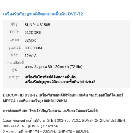
เครื่องรับสัญญาณดิจิตอลภาคพื้นดิน DVB-T2
ซีพียู:
SUNPLUS1505
DDR:
512DDRII
แฟลช:
32Mbit
จูนเนอร์:
DIB9080M
พลัง:
12V/1A
การเคลื่อนที่
ความเร็วสูงสุด 80-120km / h (T2-lite)
สูง:
แสงสูง:
เครื่องรับโทรทัศน์ดิจิทัลภาคพื้นดิน
,
เครื่องรับสัญญาณดิจิตอลภาคพื้นดิน hd dvb-t2
DIBCOM HD DVB-T2 เครื่องรับรถยนต์ดิจิทัลบนแผ่นดิน รองรับออดิโอดีโคเดอร์
MPEG4, เล่นที่ความเร็วสูง 80KM-120KM
การส่งออกพิเศษ: ไทย,รัสเซีย,เวียดนาม,เอเชียตะวันออกเฉียงใต้
1.สอดคล้องอย่างเต็มที่กับ ETSI EN 302-755 V13.1 ((DVB-T2/T2-Lite) /ETSIEN
300-744V1.6.1 ((DVB-T) มาตรฐาน
2.ช่วงความถี่: VHF 174 ~ 230MHz,UHF 470 ~ 862MHz