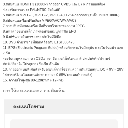
3.สนับสนุน HDMI 1.3 (1080P) การออก CVBS และ L / R การออกเสียง
4.รองรับการแปลง PAL/NTSC อัตโนมัติ
5.สนับสนุน MPEG-1, MPEG-2, MPEG-4, H.264 decoder (จนถึง 1920x1080P)
6.สนับสนุนเครื่องปรับเสียง MPEG/AAC/WMA/AC3
7.การปรับรหัสของเครื่องมือที่รวดเร็วมากของภาพ JPEG
8.หน้าต่างขนาดเล็ก ภาพจอพร้อมเมนูกราฟิก EPG
9.ฟังก์ชันการค้นหาช่องทางอัตโนมัติ/มือ
10. DVB คําบรรยายที่สอดคล้องกับ ETSI 300473
11. EPG (Electronic Program Guide) พร้อมกิจกรรมในปัจจุบัน และในวันหน้า และ
7 วัน
รองรับเมนูหลายภาษา OSD:ภาษาอังกฤษ/เช็ก/เดนมาร์ก/สเปน/กรีก/ฟรานซ์
ดัตช์ / อิตาลี / โปรตุเกส / รัสเซีย เป็นต้น
13. การออกแบบพิเศษสําหรับรถยนต์การใช้งาน ความดันสนับสนุน: DC + 9V ~ 28V
14การบริโภคในสแตนด์บาย ต่ํากว่า 0.85W (สแตนด์บายจริง)
15. ความเร็วสูงสุด 80-120km/h ((T2-lite)
การให้คะแนนและความคิดเห็น
คะแนนโดยรวม