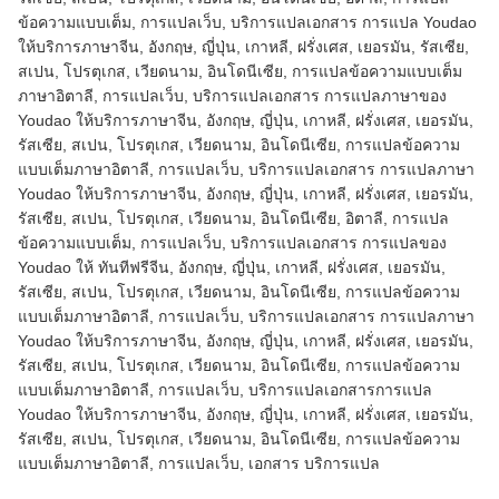
ข้อความแบบเต็ม, การแปลเว็บ, บริการแปลเอกสาร การแปล Youdao
ให้บริการภาษาจีน, อังกฤษ, ญี่ปุ่น, เกาหลี, ฝรั่งเศส, เยอรมัน, รัสเซีย,
สเปน, โปรตุเกส, เวียดนาม, อินโดนีเซีย, การแปลข้อความแบบเต็ม
ภาษาอิตาลี, การแปลเว็บ, บริการแปลเอกสาร การแปลภาษาของ
Youdao ให้บริการภาษาจีน, อังกฤษ, ญี่ปุ่น, เกาหลี, ฝรั่งเศส, เยอรมัน,
รัสเซีย, สเปน, โปรตุเกส, เวียดนาม, อินโดนีเซีย, การแปลข้อความ
แบบเต็มภาษาอิตาลี, การแปลเว็บ, บริการแปลเอกสาร การแปลภาษา
Youdao ให้บริการภาษาจีน, อังกฤษ, ญี่ปุ่น, เกาหลี, ฝรั่งเศส, เยอรมัน,
รัสเซีย, สเปน, โปรตุเกส, เวียดนาม, อินโดนีเซีย, อิตาลี, การแปล
ข้อความแบบเต็ม, การแปลเว็บ, บริการแปลเอกสาร การแปลของ
Youdao ให้ ทันทีฟรีจีน, อังกฤษ, ญี่ปุ่น, เกาหลี, ฝรั่งเศส, เยอรมัน,
รัสเซีย, สเปน, โปรตุเกส, เวียดนาม, อินโดนีเซีย, การแปลข้อความ
แบบเต็มภาษาอิตาลี, การแปลเว็บ, บริการแปลเอกสาร การแปลภาษา
Youdao ให้บริการภาษาจีน, อังกฤษ, ญี่ปุ่น, เกาหลี, ฝรั่งเศส, เยอรมัน,
รัสเซีย, สเปน, โปรตุเกส, เวียดนาม, อินโดนีเซีย, การแปลข้อความ
แบบเต็มภาษาอิตาลี, การแปลเว็บ, บริการแปลเอกสารการแปล
Youdao ให้บริการภาษาจีน, อังกฤษ, ญี่ปุ่น, เกาหลี, ฝรั่งเศส, เยอรมัน,
รัสเซีย, สเปน, โปรตุเกส, เวียดนาม, อินโดนีเซีย, การแปลข้อความ
แบบเต็มภาษาอิตาลี, การแปลเว็บ, เอกสาร บริการแปล