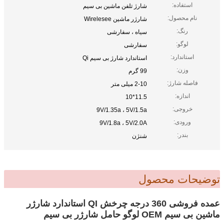
استفاده:
شارژ تلفن ماشین بی سیم
نام محصول:
شارژر ماشین Wirelesee
رنگ:
سیاه ، سفارشی
لوگو:
سفارشی
استاندارد:
استاندارد شارژ بی سیم Qi
وزن:
99 گرم
فاصله شارژ:
2-10 میلی متر
اندازه:
11.5*10
خروجی:
9V/1.35a ، 5V/1.5a
ورودی:
9V/1.8a ، 5V/2.0A
بندر:
شنژن
توضیحات محصول
عمده فروشی 360 درجه چرخش QI استاندارد شارژر
ماشین بی سیم OEM لوگو حامل شارژر بی سیم