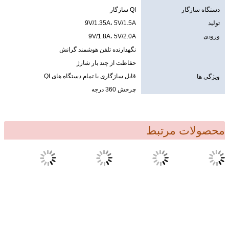
دستگاه سازگار
QI سازگار
تولید
9V/1.35A، 5V/1.5A
ورودی
9V/1.8A، 5V/2.0A
نگهدارنده تلفن هوشمند گرانش
حفاظت از چند بار شارژ
قابل سازگاری با تمام دستگاه های QI
ویژگی ها
چرخش 360 درجه
محصولات مرتبط