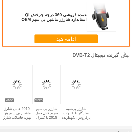
عمده فروشی 360 درجه چرخش QI
استاندارد شارژر ماشین بی سیم OEM
لوگو حامل شارژر بی سیم
ادامه هید
بیش
گیرنده دیجیتال DVB-T2
شارژر بی‌سیم
شارژر بی سیم
2019 حامل شارژ
سازگار با 10 وات
سریع قابل حمل
ماشین بی سیم هوا
پرفروش، نگهدارنده
2018 با کنترل
تهویه فاضلاب شارژ
تلفن همراه خودرو با
سنسور LED نور
ماشین بدون سیم
شارژ سریع بی‌سیم
شب برای آیفون 7/8
حامل تلفن برای
/ X / XS max xr
آیفون Xs Max