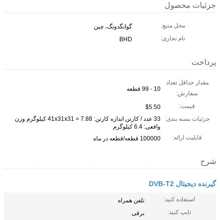
جزئیات محصول
محل منبع:
گوانگدونگ، چین
نام تجاری:
BHD
پرداخت
مقدار حداقل تعداد
10 - 99 قطعه
سفارش:
قیمت:
$5.50
جزئیات بسته بندی:
33 عدد / کارتن اندازه کارتن: 41x31x31 = 7.88 کیلوگرم وزن
واقعی: 6.4 کیلوگرم
قابلیت ارائه:
100000 قطعه/قطعه در ماه
شرح
گیرنده دیجیتال DVB-T2
استفاده کنید:
تلفن همراه
تایپ کنید:
برقی