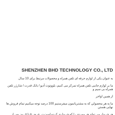
SHENZHEN BHD TECHNOLOGY CO., LTD
به عنوان یکی از لوازم حرفه ای تلفن همراه و محصولات مرتبط برای 10 سال.
ما بر لوازم جانبی تلفن همراه تمرکز می کنیم، بلووتوث آدیو / بانک قدرت / شارژر تلفن
همراه بی سیم و
از همین اواخر
ما به هر محصولي که به مشتريانمون ميفرستيم 100 درصد توجه ميکنيم تمام فروش ها
نهایی هستن
هر خریدار می تواند هر موردی را که خریداری کرده است در عرض ۵ تا ۷ روز پس از