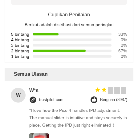
Cuplikan Penilaian
Berikut adalah distribusi dari semua peringkat
5 bintang
33%
4 bintang
0%
3 bintang
0%
2 bintang
67%
1 bintang
0%
Semua Ulasan
W*s
W
trustpilot.com
Berguna (8987)
"I love how the Pico 4 handles IPD adjustment.
The manual slider is intuitive and stays securely in
place. Getting the IPD just right eliminated！