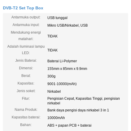
DVB-T2 Set Top Box
Antarmuka output:
USB tunggal
Antarmuka input:
Mikro USB/Nirkabel, USB
Mendukung energi
TIDAK
matahari:
Adalah iluminasi lampu
TIDAK
LED:
Jenis Baterai:
Baterai Li-Polymer
Dimensi:
155mm x 85mm x 9.9mm
Berat:
300g
Kapasitas:
9001-10000(mAh)
Jenis soket:
Nirkabel
Fitur:
Pengisian Cepat, Kapasitas Tinggi, pengisian
nirkabel
Nama Produk:
Bank daya pengisi daya nirkabel 3 in 1
Kapasitas baterai:
10000mAh
Bahan:
ABS + papan PCB + baterai