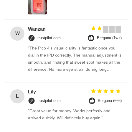
Wanzan
W
trustpilot.com
Berguna (1w+)
"The Pico 4's visual clarity is fantastic once you
dial in the IPD correctly. The manual adjustment is
smooth, and finding that sweet spot makes all the
difference. No more eye strain during long
sessions. Highly recommend taking the time to set
it up properly!""The Pico 4's visual clarity is
fantastic once you dial in the IPD correctly. The
Lily
L
manual adjustment is smooth, and finding that
trustpilot.com
Berguna (666)
sweet spot makes all the difference. No more eye
"Great value for money. Works perfectly and
strain during long sessions. Highly recommend
arrived quickly. Will definitely buy again."
taking the time to set it up properly!""The Pico 4's
visual clarity is fantastic once you dial in the IPD