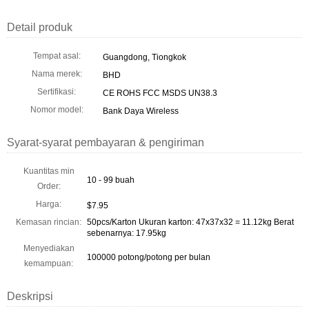
Detail produk
Tempat asal:
Guangdong, Tiongkok
Nama merek:
BHD
Sertifikasi:
CE ROHS FCC MSDS UN38.3
Nomor model:
Bank Daya Wireless
Syarat-syarat pembayaran & pengiriman
Kuantitas min
10 - 99 buah
Order:
Harga:
$7.95
Kemasan rincian:
50pcs/Karton Ukuran karton: 47x37x32 = 11.12kg Berat
sebenarnya: 17.95kg
Menyediakan
100000 potong/potong per bulan
kemampuan:
Deskripsi