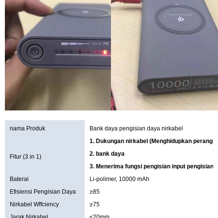
nama Produk
Bank daya pengisian daya nirkabel
1. Dukungan nirkabel (Menghidupkan perangkat
2. bank daya
Fitur (3 in 1)
3. Menerima fungsi pengisian input pengisian n
Baterai
Li-polimer, 10000 mAh
Efisiensi Pengisian Daya
≥85
Nirkabel Wffciency
≥75
Jarak Nirkabel
≤20mm