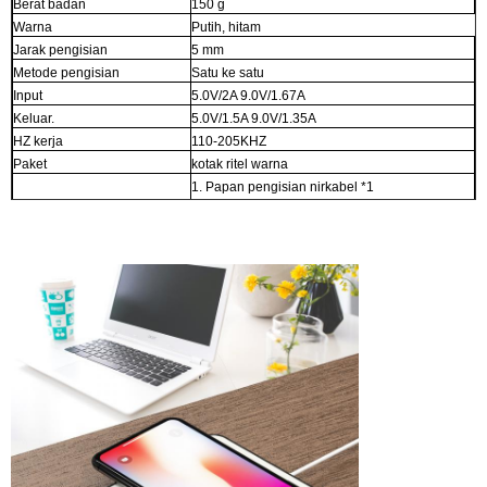
Berat badan
150 g
Warna
Putih, hitam
Jarak pengisian
5 mm
Metode pengisian
Satu ke satu
Input
5.0V/2A 9.0V/1.67A
Keluar.
5.0V/1.5A 9.0V/1.35A
HZ kerja
110-205KHZ
Paket
kotak ritel warna
1. Papan pengisian nirkabel *1
Kemasan termasuk
2. Kabel USB *1
3. Panduan pengguna *1