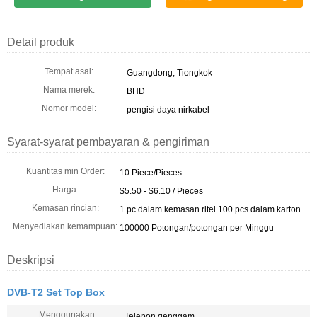
Detail produk
Tempat asal:
Guangdong, Tiongkok
Nama merek:
BHD
Nomor model:
pengisi daya nirkabel
Syarat-syarat pembayaran & pengiriman
Kuantitas min Order:
10 Piece/Pieces
Harga:
$5.50 - $6.10 / Pieces
Kemasan rincian:
1 pc dalam kemasan ritel 100 pcs dalam karton
Menyediakan kemampuan:
100000 Potongan/potongan per Minggu
Deskripsi
DVB-T2 Set Top Box
Menggunakan:
Telepon genggam