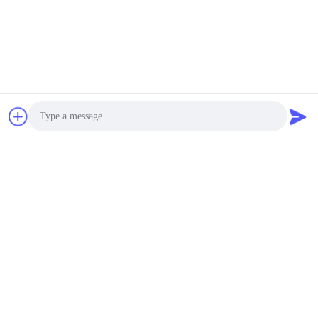
Obrolan
Buku laris lainnya
Photo
Video Call
Audio Call