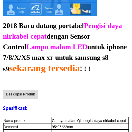
2018 Baru datang portabel
Pengisi daya
nirkabel cepat
dengan Sensor
Control
Lampu malam LED
untuk iphone
7/8/X/XS max xr untuk samsung s8
sekarang tersedia
s9
! ! !
Deskripsi Produk
Spesifikasi:
Nama produk
Cahaya malam Qi pengisi daya nirkabel cepat
Demensi
95*95*22mm