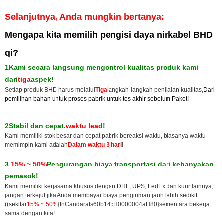
Selanjutnya, Anda mungkin bertanya:
Mengapa kita memilih pengisi daya nirkabel BHD
qi?
1
Kami secara langsung mengontrol kualitas produk kami
dari
tiga
aspek!
Setiap produk BHD harus melalui
Tiga
langkah-langkah penilaian kualitas,
Dari
pemilihan bahan untuk proses pabrik untuk tes akhir sebelum Paket!
2Stabil dan cepat.
waktu lead
!
Kami memiliki stok besar dan cepat pabrik bereaksi waktu, biasanya waktu
memimpin kami adalah
Dalam waktu 3 hari
!
3.
15% ~ 50%
Pengurangan biaya transportasi dari kebanyakan
pemasok!
Kami memiliki kerjasama khusus dengan DHL, UPS, FedEx dan kurir lainnya,
jangan terkejut jika Anda membayar biaya pengiriman jauh lebih sedikit
((sekitar
15% ~ 50%
{fnCandarafs60b14cH0000004aH80}sementara bekerja
sama dengan kita!