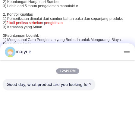
2) Keuntungan Harga dari Sumber
3) Lebih dari 5 tahun pengalaman manufaktur
2. Kontrol Kualitas
1) Pemeriksaan dimulai dari sumber bahan baku dan sepanjang produksi
2)
2 kali periksa sebelum pengiriman
3) Kemasan yang Aman
3Keuntungan Logistik
1) Mengetahui Cara Pengiriman yang Berbeda untuk Mengurangi Biaya
Pengiriman Anda
2) Diskon Besar Dari Perusahaan Express untuk
Hemat hingga 60% dari biaya
maiyue
pengiriman
3) Pengiriman cepat, Untuk pesanan mendesak, kapal dalam 24 jam
12:49 PM
Good day, what product are you looking for?