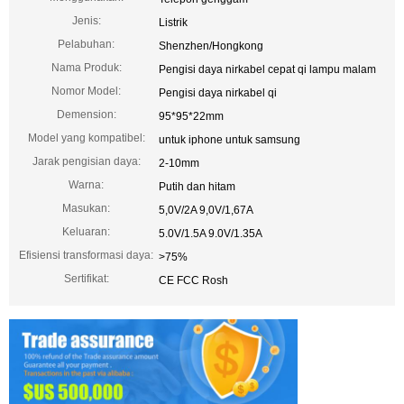
Jenis:
Listrik
Pelabuhan:
Shenzhen/Hongkong
Nama Produk:
Pengisi daya nirkabel cepat qi lampu malam
Nomor Model:
Pengisi daya nirkabel qi
Demension:
95*95*22mm
Model yang kompatibel:
untuk iphone untuk samsung
Jarak pengisian daya:
2-10mm
Warna:
Putih dan hitam
Masukan:
5,0V/2A 9,0V/1,67A
Keluaran:
5.0V/1.5A 9.0V/1.35A
Efisiensi transformasi daya:
>75%
Sertifikat:
CE FCC Rosh