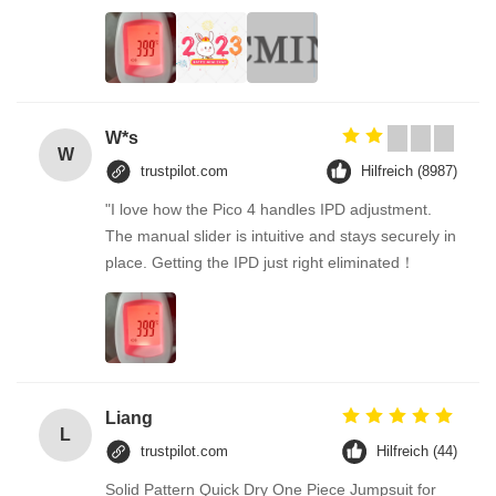
W*s
W
trustpilot.com
Hilfreich (8987)
"I love how the Pico 4 handles IPD adjustment.
The manual slider is intuitive and stays securely in
place. Getting the IPD just right eliminated！
Liang
L
trustpilot.com
Hilfreich (44)
Solid Pattern Quick Dry One Piece Jumpsuit for