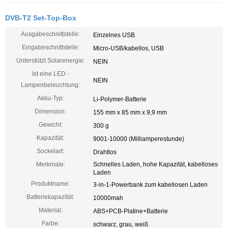
DVB-T2 Set-Top-Box
Ausgabeschnittstelle:
Einzelnes USB
Eingabeschnittstelle:
Micro-USB/kabellos, USB
Unterstützt Solarenergie:
NEIN
Ist eine LED -
NEIN
Lampenbeleuchtung:
Akku-Typ:
Li-Polymer-Batterie
Dimension:
155 mm x 85 mm x 9,9 mm
Gewicht:
300 g
Kapazität:
9001-10000 (Milliamperestunde)
Sockelart:
Drahtlos
Merkmale:
Schnelles Laden, hohe Kapazität, kabelloses
Laden
Produktname:
3-in-1-Powerbank zum kabellosen Laden
Batteriekapazität:
10000mah
Material:
ABS+PCB-Platine+Batterie
Farbe:
schwarz, grau, weiß