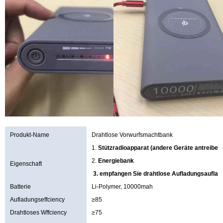
Produkt-Name
Drahtlose Vorwurfsmachtbank
1.
Stützradioapparat (andere Geräte antreiben
2.
Energiebank
Eigenschaft
3. empfangen Sie drahtlose Aufladungsauflad
Batterie
Li-Polymer, 10000mah
Aufladungseffciency
≥85
Drahtloses Wffciency
≥75