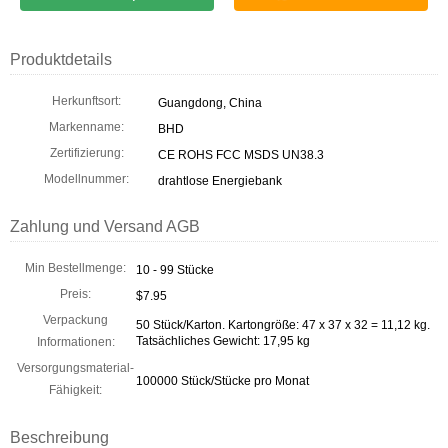
Produktdetails
Herkunftsort:
Guangdong, China
Markenname:
BHD
Zertifizierung:
CE ROHS FCC MSDS UN38.3
Modellnummer:
drahtlose Energiebank
Zahlung und Versand AGB
Min Bestellmenge:
10 - 99 Stücke
Preis:
$7.95
Verpackung
50 Stück/Karton. Kartongröße: 47 x 37 x 32 = 11,12 kg.
Tatsächliches Gewicht: 17,95 kg
Informationen:
Versorgungsmaterial-
100000 Stück/Stücke pro Monat
Fähigkeit:
Beschreibung