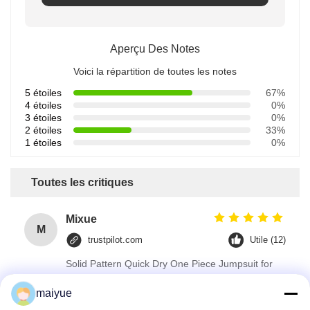
Aperçu Des Notes
Voici la répartition de toutes les notes
5 étoiles
67%
4 étoiles
0%
3 étoiles
0%
2 étoiles
33%
1 étoiles
0%
Toutes les critiques
Mixue
M
trustpilot.com
Utile (12)
Solid Pattern Quick Dry One Piece Jumpsuit for
Women 2023 Customized Logo Gym Sets
maiyue