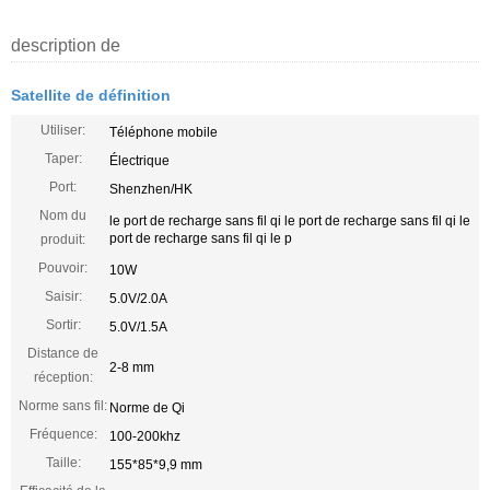
description de
Satellite de définition
Utiliser:
Téléphone mobile
Taper:
Électrique
Port:
Shenzhen/HK
Nom du
le port de recharge sans fil qi le port de recharge sans fil qi le
port de recharge sans fil qi le p
produit:
Pouvoir:
10W
Saisir:
5.0V/2.0A
Sortir:
5.0V/1.5A
Distance de
2-8 mm
réception:
Norme sans fil:
Norme de Qi
Fréquence:
100-200khz
Taille:
155*85*9,9 mm