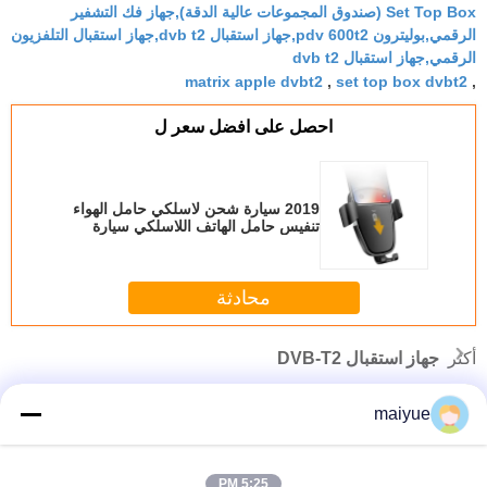
Set Top Box (صندوق المجموعات عالية الدقة),جهاز فك التشفير
الرقمي,بوليترون pdv 600t2,جهاز استقبال dvb t2,جهاز استقبال التلفزيون
الرقمي,جهاز استقبال dvb t2
matrix apple dvbt2
,
set top box dvbt2
,
احصل على افضل سعر ل
2019 سيارة شحن لاسلكي حامل الهواء
تنفيس حامل الهاتف اللاسلكي سيارة
شحن ل Xs ماكس
محادثة
أكثر
جهاز استقبال DVB-T2
maiyue
5:25 PM