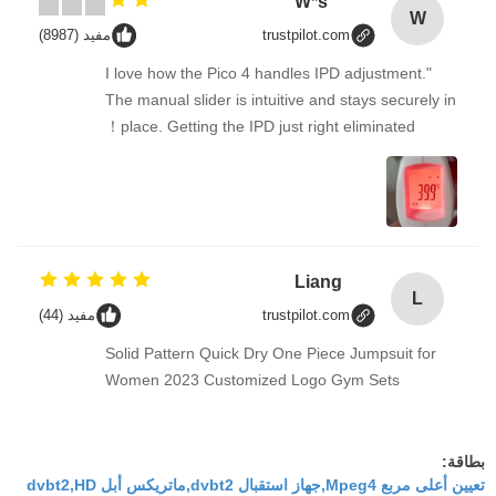
W*s
W
trustpilot.com
مفيد (8987)
"I love how the Pico 4 handles IPD adjustment.
The manual slider is intuitive and stays securely in
place. Getting the IPD just right eliminated！
Liang
L
trustpilot.com
مفيد (44)
Solid Pattern Quick Dry One Piece Jumpsuit for
Women 2023 Customized Logo Gym Sets
بطاقة:
تعيين أعلى مربع Mpeg4,جهاز استقبال dvbt2,ماتريكس أبل dvbt2,HD