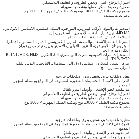
اختراق الزجاج البني، وبعض الظروف والتغليف البلاستيكي.
صغيرة وخفيفة، يمكن حملها وتشغيلها بسهولة.
مجموع مكتبة الطيف > 13000 نوع ومكتبة الطيف المهرب > 3000 نوع.
دعم لغات متعددة
المخدرات والمواد الأوليّة: الهيروين، المورفين، الميثام-فيتامين، الكيتامين، الكوكايين،
MD-MA، فين-تانيل، القنب، الإفيدرين، السافرول، إلخ.
السلاح الكيميائي: GB، GD، VX، HD، الخ
السوائل القابلة للاشتعال والسمية: البنزين، الكيروسين، الديزل، الميثانول، الإيثانول،
النيتروميثان، الأيس تون، البنزين، التولوين، الأسيتونيتريل، تيتراهيدروفوران،
الكلوروفورم، الخ.
المتفجرات: نترات الأمونيوم، نترات البوتاسيوم، C4، التكوين B، TNT، RDX، HMX،
TNP، TATP، الخ.
غيرها: النشا، السكروز، فيتامين (ج) ، الباراسيتامول، الأنالجين، البولي إيثيلين،
البولي ستيرين، الخ.
معايرة تلقائية بدون تشغيل يدوي وملحقات خارجية.
قادرة على اكتشاف الجسيمات الصغيرة المشبوهة في الموقع بواسطة المجهر
المدمج
قم بتقييم خطر الإشتعال وأوقف الليزر تلقائيًا.
اختراق الزجاج البني، وبعض الظروف والتغليف البلاستيكي.
صغيرة وخفيفة، يمكن حملها وتشغيلها بسهولة.
مجموع مكتبة الطيف > 13000 نوع ومكتبة الطيف المهرب > 3000 نوع.
دعم لغات متعددة
معايرة تلقائية بدون تشغيل يدوي وملحقات خارجية.
قادرة على اكتشاف الجسيمات الصغيرة المشبوهة في الموقع بواسطة المجهر
المدمج
قم بتقييم خطر الإشتعال وأوقف الليزر تلقائيًا.
اختراق الزجاج البني، وبعض الظروف والتغليف البلاستيكي.