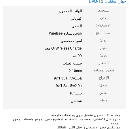
جهاز استقبال DVB-T2
يستخدم:
الهاتف المحمول
يكتب:
كهربائي
الاستخدام:
الشحن
اسم المنتج:
شاحن سيارة Wirelsee
لون:
أسود ، مخصص
معيار:
Qi Wireless Charge معيار
وزن:
99 جم
الشعار:
حسب الطلب
شحن المسافة:
2-10mm
الإخراج:
9v/1.35a ، 5v/1.5a
مدخل:
9v/1.8a ، 5v/2.0a
مقاس:
11.5*10
ميناء:
شنتشن
معايرة تلقائية بدون تشغيل يدوي وملحقات خارجية.
قادرة على اكتشاف الجسيمات الصغيرة المشبوهة في الموقع بواسطة المجهر
المدمج
قم بتقييم خطر الإشتعال وأوقف الليزر تلقائيًا.