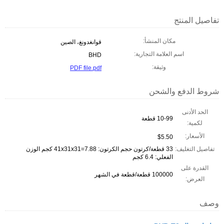
تفاصيل المنتج
مكان المنشأ:
قوانغدونغ، الصين
اسم العلامة التجارية:
BHD
وثيقة:
PDF file.pdf
شروط الدفع والشحن
الحد الأدنى
10-99 قطعة
لكمية:
الأسعار:
$5.50
تفاصيل التغليف:
33 قطعة/كرتون حجم الكرتون: 41x31x31=7.88 كجم الوزن
الفعلي: 6.4 كجم
القدرة على
100000 قطعة/قطعة في الشهر
العرض:
وصف