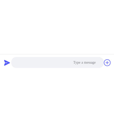
2) مزايا السعر من المصدر
3) أكثر من 5 سنوات خبرة التصنيع
2. مراقبة الجودة
1) التفتيش بدأ من مصادر المواد الخام وعلى طول التصنيع
2)
2 مرات تحقق قبل الشحن
3) التعبئة آمنة
3. المزايا اللوجستية
1) على دراية طرق الشحن المختلفة لخفض تكلفة الشحن الخاص بك
2) خصم كبير من شركة إكسبرس
لتوفير ما يصل إلى 60 ٪ من رسوم الشحن
3) الشحن السريع ، لأمر عاجل ، السفينة خلال 24 ساعة
دردشة
Photo
Video Call
Audio Call