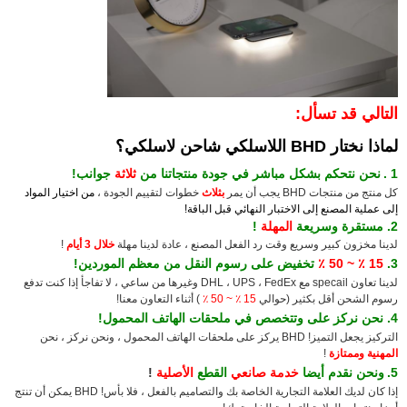
التالي قد تسأل:
لماذا نختار BHD اللاسلكي شاحن لاسلكي؟
1
.
نحن نتحكم بشكل مباشر في جودة منتجاتنا من
ثلاثة
جوانب!
كل منتج من منتجات BHD يجب أن يمر
بثلاث
خطوات لتقييم الجودة ،
من اختيار المواد
إلى عملية المصنع إلى الاختبار النهائي قبل الباقة!
2. مستقرة وسريعة
المهلة
!
لدينا مخزون كبير وسريع وقت رد الفعل المصنع ، عادة لدينا مهلة
خلال 3 أيام
!
3.
15 ٪ ~ 50 ٪
تخفيض على رسوم النقل من معظم الموردين!
لدينا تعاون specail مع DHL ، UPS ، FedEx وغيرها من ساعي ، لا تفاجأ إذا كنت تدفع
رسوم الشحن أقل بكثير (حوالي
15 ٪ ~ 50 ٪
) أثناء التعاون معنا!
4. نحن نركز على وتتخصص في ملحقات الهاتف المحمول!
التركيز يجعل التميز! BHD يركز على ملحقات الهاتف المحمول ، ونحن نركز ، نحن
المهنية وممتازة
!
5.
ونحن نقدم أيضا
خدمة صانعي
القطع
الأصلية
!
إذا كان لديك العلامة التجارية الخاصة بك والتصاميم بالفعل ، فلا بأس!
BHD يمكن أن تنتج