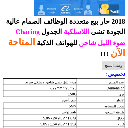
2018 حار بيع متعددة الوظائف الصمام عالية
الجودة تشى
اللاسلكية
الجدول
Charing
المتاحة
ضوء الليل شاحن
للهواتف الذكية
الآن
!
!
!
وصف المنتج
تخصيص :
اسم المنتج
ضوء الليل تشى شاحن لاسلكي سريع
Demension
95 * 95 * 22mm و
وزن
150G
الألوان
أبيض أسود
شحن المسافة
5MM
طريقة الشحن
واحد لواحد
إدخال
5.0V / 2A 9.0V / 1.67A
خارج
5.0V / 1.5A 9.0V / 1.35A