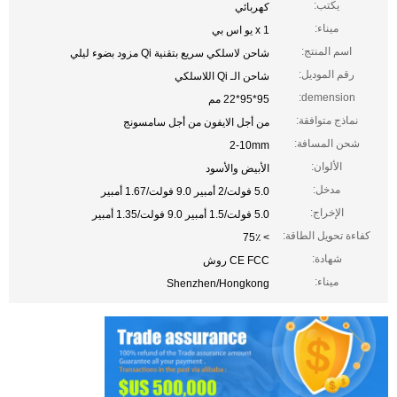
يكتب:
كهربائي
ميناء:
1 x يو اس بي
اسم المنتج:
شاحن لاسلكي سريع بتقنية Qi مزود بضوء ليلي
رقم الموديل:
شاحن الـ Qi اللاسلكي
demension:
95*95*22 مم
نماذج متوافقة:
من أجل الايفون من أجل سامسونج
شحن المسافة:
2-10mm
الألوان:
الأبيض والأسود
مدخل:
5.0 فولت/2 أمبير 9.0 فولت/1.67 أمبير
الإخراج:
5.0 فولت/1.5 أمبير 9.0 فولت/1.35 أمبير
كفاءة تحويل الطاقة:
> 75٪
شهادة:
CE FCC روش
ميناء:
Shenzhen/Hongkong