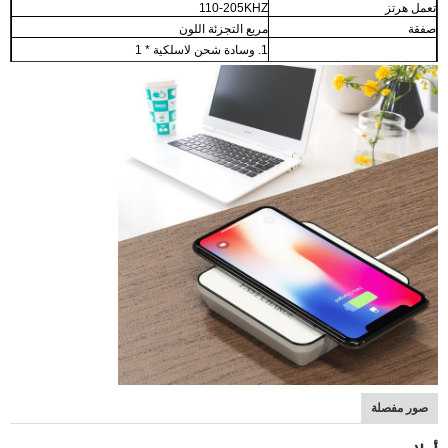
تعمل هرتز
110-205KHZ
صفقة
مربع التجزئة اللون
1. وسادة شحن لاسلكية * 1
وتشمل التعبئة والتغليف
2. كابل USB * 1
3. دليل المستخدم * 1
صور مفصلة