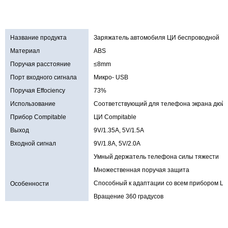
Название продукта
Заряжатель автомобиля ЦИ беспроводной
Материал
ABS
Поручая расстояние
≤8mm
Порт входного сигнала
Микро- USB
Поручая Effociency
73%
Использование
Соответствующий для телефона экрана дюйм
Прибор Compitable
ЦИ Compitable
Выход
9V/1.35A, 5V/1.5A
Входной сигнал
9V/1.8A, 5V/2.0A
Умный держатель телефона силы тяжести
Множественная поручая защита
Способный к адаптации со всем прибором Ц
Особенности
Вращение 360 градусов