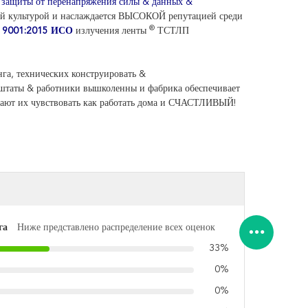
 защиты от перенапряжения силы & данных &
ной культурой и наслаждается ВЫСОКОЙ репутацией среди
®
в
9001:2015 ИСО
излучения ленты
ТСТЛП
нга, технических конструировать &
 штаты & работники вышколенны и фабрика обеспечивает
елают их чувствовать как работать дома и СЧАСТЛИВЫЙ!
га
Ниже представлено распределение всех оценок
33%
0%
0%