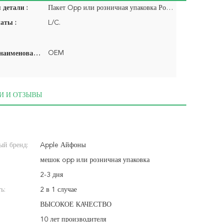
детали :
Пакет Opp или розничная упаковка Роскошный противоударный прозрачный чехол для телефона для Iphone x
аты :
L/C.
OEM
Фирменное наименование:
И И ОТЗЫВЫ
ый бренд:
Apple Айфоны
мешок opp или розничная упаковка
2-3 дня
ь:
2 в 1 случае
ВЫСОКОЕ КАЧЕСТВО
10 лет производителя