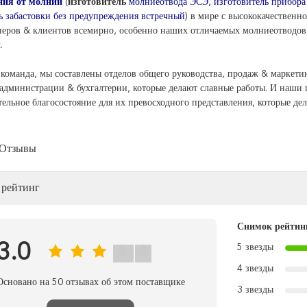
ния от молнии
(
изготовитель
молниеотвода ЭСЭ, изготовитель прибора
ь забастовки без предупреждения встречный
) в мире с высококачествен
неров & клиентов всемирно, особенно наших отличаемых молниеотводо
.
 команда, мы составлены отделов общего руководства, продаж & маркети
администрации & бухгалтерии, которые делают славные работы. И наши
ельное благосостояние для их превосходного представления, которые д
 Отзывы
рейтинг
Снимок рейтин
3.0
5 звезды
4 звезды
Основано на 50 отзывах об этом поставщике
3 звезды