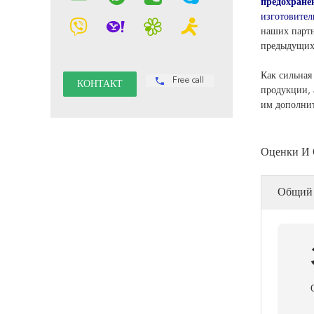
предохране
изготовител
наших парт
предыдущих
Как сильная
Free call
продукции, 
им дополнит
Оценки И
Общий 