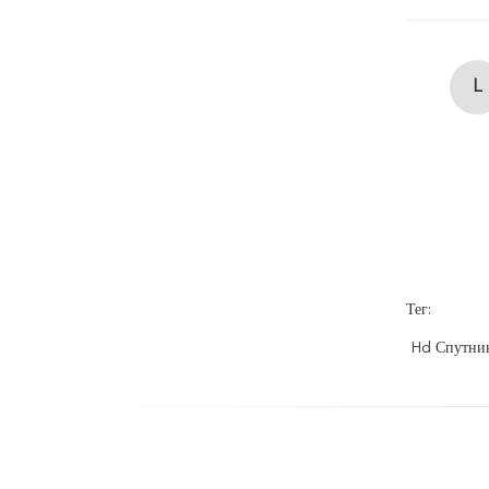
L
Тег:
Hd Спутни