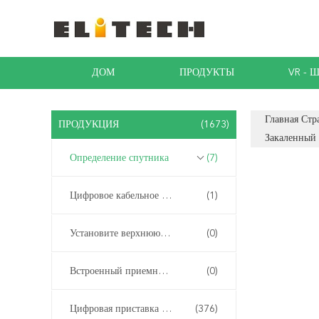
ДОМ
ПРОДУКТЫ
VR - 
Главная Стр
ПРОДУКЦИЯ
(1673)
Закаленный
Определение спутника
(7)
Цифровое кабельное телевидение
(1)
Установите верхнюю коробку
(0)
Встроенный приемник-декодер
(0)
Цифровая приставка DVB-T2
(376)