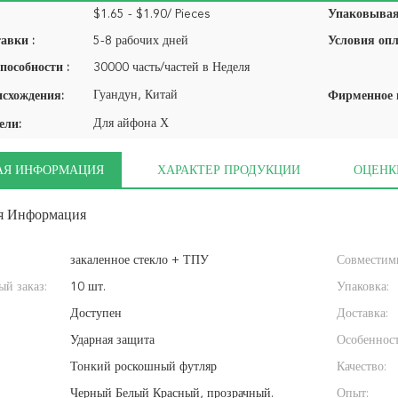
$1.65 - $1.90/ Pieces
Упаковывая 
авки :
5-8 рабочих дней
Условия опл
пособности :
30000 часть/частей в Неделя
Гуандун, Китай
исхождения:
Для айфона Х
ели:
АЯ ИНФОРМАЦИЯ
ХАРАКТЕР ПРОДУКЦИИ
ОЦЕНК
я Информация
закаленное стекло + ТПУ
Совместим
й заказ:
10 шт.
Упаковка:
Доступен
Доставка:
Ударная защита
Особенност
Тонкий роскошный футляр
Качество:
Черный Белый Красный, прозрачный.
Опыт: