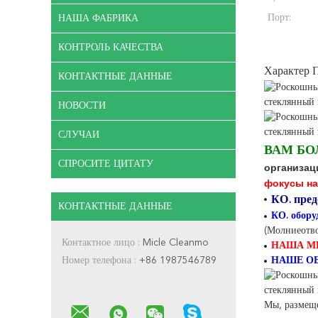
Порт:
НАША ФАБРИКА
КОНТРОЛЬ КАЧЕСТВА
Характер 
КОНТАКТНЫЕ ДАННЫЕ
НОВОСТИ
СЛУЧАИ
ВАМ БО
СПРОСИТЕ ЦИТАТУ
организац
фокусы на
КО. пред
КОНТАКТНЫЕ ДАННЫЕ
КО. обору
(Молниеотв
Контактное лицо :
Micle Cleanmo
НАША М
Номер телефона :
+86 1987546789
НАШЕ О
Мы, размеще