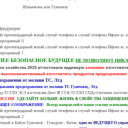
Шэньчжэнь или Гуанчжоу
Продукции
ЛЕЕ БЕЗОПАСНОЕ БУДУЩЕЕ
НЕ ПОЗВОЛЯЮТ НИК
ии хозяйства 2015 аттестовала надежную
изготовит
компанию
 высококачественный изготовлять продуктов предохранения
охранения от молнии ТС, Лтд
дования предохранения от молнии ТС Гуанчжоу, Лтд
од ТСТЛП ЭСЭ изготовляя Депт @ ГЗ & ТСТЛП СПДс/счетчики изготовл
ИССИЯ
:
СДЕЛАЙТЕ БОЛЬШЕ ЖИЗНЬ & СВОЙСТВА ЗАЩИЩЕН
БЩЕЕ СООБРАЖЕНИЕ
:
Всегда направляйте наши усилия основанны
нный в Байун Гуанчжоу - Гуандуне - Китае,
одно из ВЕДУЩЕГО управл