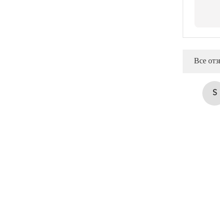
Все от
S