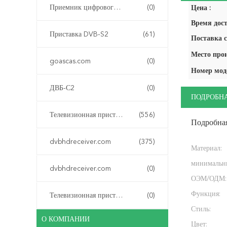
Приемник цифрового эфирного телевидения DVB-T
(0)
Цена :
Время дост
Приставка DVB-S2
(61)
Поставка с
Место про
goascas.com
(0)
Номер мод
ДВБ-С2
(0)
ПОДРОБН
Телевизионная приставка HD IPTV
(556)
Подробна
dvbhdreceiver.com
(375)
Материал:
минимальны
dvbhdreceiver.com
(0)
ОЭМ/ОДМ:
Функция:
Телевизионная приставка IPTV
(0)
Стиль:
О КОМПАНИИ
Цвет: