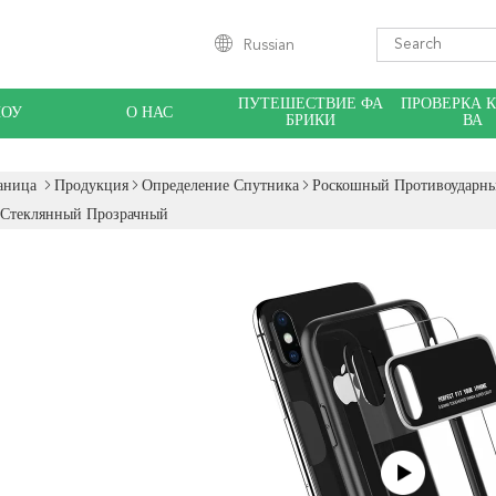
Russian
ПУТЕШЕСТВИЕ ФА
ПРОВЕРКА 
ШОУ
О НАС
БРИКИ
ВА
аница
Продукция
Определение Спутника
Роскошный Противоударны
 Стеклянный Прозрачный