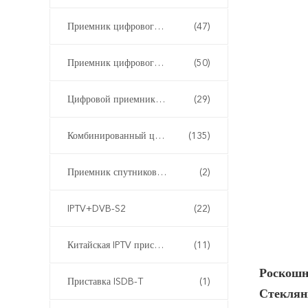
Приемник цифрового кабельного телевидения DVB-C
(47)
Приемник цифрового эфирного телевидения DVB-T2
(50)
Цифровой приемник ATSC
(29)
Комбинированный цифровой ресивер
(135)
Приемник спутникового телевидения DVB-S
(2)
IPTV+DVB-S2
(22)
Китайская IPTV приставка
(11)
Роскошн
Приставка ISDB-T
(1)
Стеклян