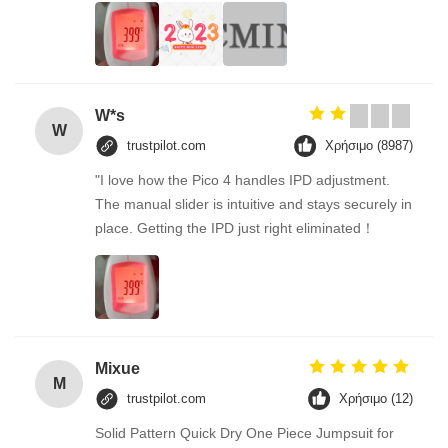
W*s
W
trustpilot.com
Χρήσιμο (8987)
"I love how the Pico 4 handles IPD adjustment.
The manual slider is intuitive and stays securely in
place. Getting the IPD just right eliminated！
Mixue
M
trustpilot.com
Χρήσιμο (12)
Solid Pattern Quick Dry One Piece Jumpsuit for