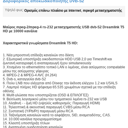
Δορυφορικός αποκωδικοποιητής DVB-S2
Υψηλό φως:
Ορισμός επάνω πλαίσιο με internet
,
mpeg4 μετασχηματιστής
Μαύρος mpeg-2/mpeg-4 rs-232 μετασχηματιστής USB dvb-S2 Dreamlink T5
HD με 10000 κανάλια
Χαρακτηριστικά γνωρίσματα Dreamlink T5 HD:
1. Νέα μπροστινή επίδειξη καναλιών στο δέκτη
2. Εξωτερική υποστήριξη οικοδεσποτών HDD USB 2,0 για Timeshift και
ζωντανή καταγραφή ή αναπαραγωγή ήχου simutaneously
3. Χτισμένοι το ethernet/στο τοπικό LAN ο λιμένας, είναι ασύρματος compatable
μέσω της ασύρματης γέφυρας
4. MPEG-2 & MPEG-4 AVC (H.264)
5. Dvb-s, καταγγελία dvb-S2
6. Πολυ LNB που ελέγχεται από Diseqc την έκδοση ελέγχου 1.2 και USALS
7. Λαμπρό πλήρες HD ψήφισμα 65.535 χρωμάτων σχετικά με την επίδειξη
οθόνης
8. Mullt-γλώσσα που υποστηρίζεται (OSD & ΕΠΙΛΟΓΈΣ)
9. Βελτίωση λογισμικού μέσω του τμηματικού λιμένα rs-232 και USB
10. Αληθινή - - ζωή HD (υψηλός καθορισμός: Παραγωγή HDMI)
11. Τηλεοπτική & ακουστική παραγωγή CVBS μέσω RCA
12. Συστατική (Y/Pb/Pr) παραγωγή μέσω RCA
13. Ταξινόμηση καναλιών κατά το αλφάβητο, SID, αναμεταδότης, CAS.
14. 10.000 κανάλια προγραμματίσημα
15. Κλειστή υποστήριξη τίτλων
16. Αγαπημένη ομαδοποίηση καναλιών