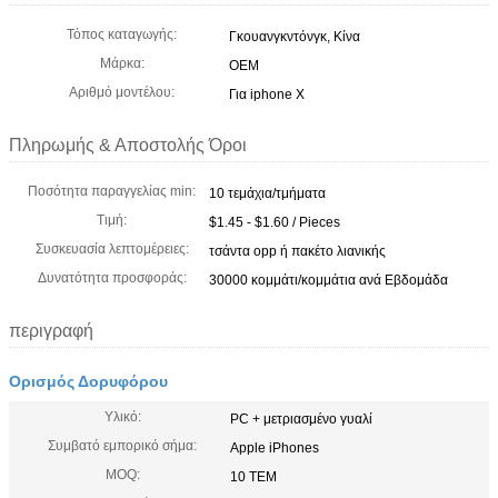
Τόπος καταγωγής:
Γκουανγκντόνγκ, Κίνα
Μάρκα:
OEM
Αριθμό μοντέλου:
Για iphone X
Πληρωμής & Αποστολής Όροι
Ποσότητα παραγγελίας min:
10 τεμάχια/τμήματα
Τιμή:
$1.45 - $1.60 / Pieces
Συσκευασία λεπτομέρειες:
τσάντα opp ή πακέτο λιανικής
Δυνατότητα προσφοράς:
30000 κομμάτι/κομμάτια ανά Εβδομάδα
περιγραφή
Ορισμός Δορυφόρου
Υλικό:
PC + μετριασμένο γυαλί
Συμβατό εμπορικό σήμα:
Apple iPhones
MOQ:
10 ΤΕΜ