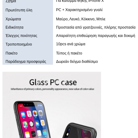
Για κάλυμμα θήκης iPhone X
Σχήμα
PC + Χαρακτηρισμένο γυαλί
Πρωτότυπη ύλη
Χρώματα
Μαύρο, Λευκό, Κόκκινο, Μπλε
Ειδικότητα
Προστασία από γρατζουνιές, πλήρης προστασία
Έλεγχος ποιότητας
Απαραίτητη επιθεώρηση παραγωγής και δοκιμή 
10pcs ανά χρώμα
Τροποποιημένο
Πακέτο
Τύπος ή πακέτο
Παράδειγμα προσφοράς
Δωρεάν δείγμα διαθέσιμο