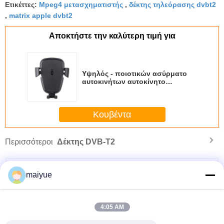
Ετικέττες:
Mpeg4 μετασχηματιστής
,
δέκτης τηλεόρασης dvbt2
,
matrix apple dvbt2
Αποκτήστε την καλύτερη τιμή για
Υψηλός - ποιοτικών ασύρματο
αυτοκινήτων αυτοκίνητο
απόστασης 210mm χρέωσης
φορτιστών μπλε ελαφρύ
ασύρματος κάτοχος φορτιστών
Κουβέντα
Περισσότεροι
Δέκτης DVB-T2
maiyue
4:05 AM