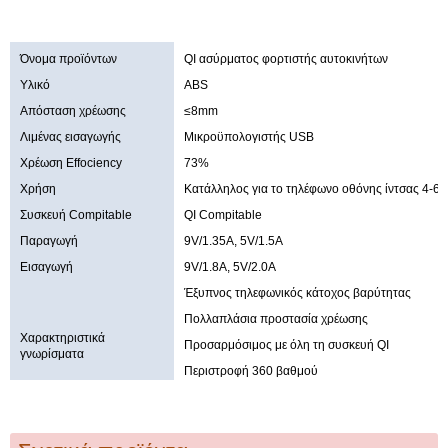
Όνομα προϊόντων
QI ασύρματος φορτιστής αυτοκινήτων
Υλικό
ABS
Απόσταση χρέωσης
≤8mm
Λιμένας εισαγωγής
Μικροϋπολογιστής USB
Χρέωση Effociency
73%
Χρήση
Κατάλληλος για το τηλέφωνο οθόνης ίντσας 4-6
Συσκευή Compitable
QI Compitable
Παραγωγή
9V/1.35A, 5V/1.5A
Εισαγωγή
9V/1.8A, 5V/2.0A
Έξυπνος τηλεφωνικός κάτοχος βαρύτητας
Πολλαπλάσια προστασία χρέωσης
Χαρακτηριστικά
Προσαρμόσιμος με όλη τη συσκευή QI
γνωρίσματα
Περιστροφή 360 βαθμού