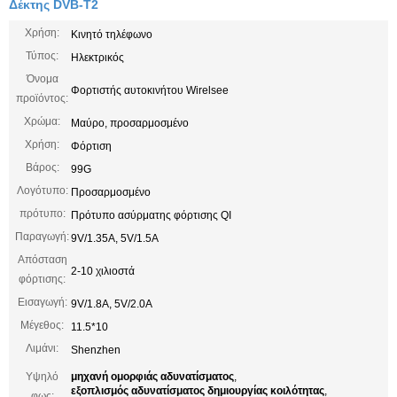
Δέκτης DVB-T2
Χρήση:
Κινητό τηλέφωνο
Τύπος:
Ηλεκτρικός
Όνομα
Φορτιστής αυτοκινήτου Wirelsee
προϊόντος:
Χρώμα:
Μαύρο, προσαρμοσμένο
Χρήση:
Φόρτιση
Βάρος:
99G
Λογότυπο:
Προσαρμοσμένο
πρότυπο:
Πρότυπο ασύρματης φόρτισης QI
Παραγωγή:
9V/1.35A, 5V/1.5A
Απόσταση
2-10 χιλιοστά
φόρτισης:
Εισαγωγή:
9V/1.8A, 5V/2.0A
Μέγεθος:
11.5*10
Λιμάνι:
Shenzhen
Υψηλό
μηχανή ομορφιάς αδυνατίσματος
,
εξοπλισμός αδυνατίσματος δημιουργίας κοιλότητας
,
φως: