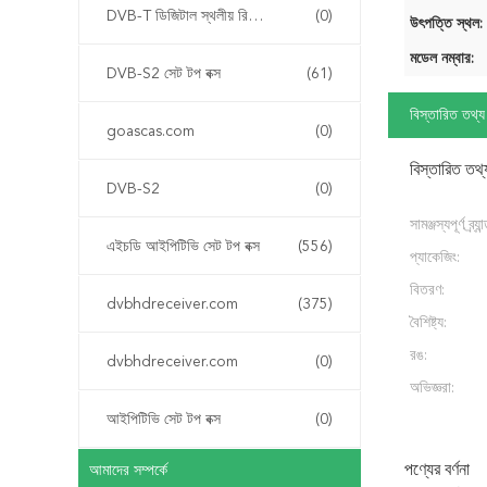
DVB-T ডিজিটাল স্থলীয় রিসিভার
(0)
উৎপত্তি স্থল:
মডেল নম্বার:
DVB-S2 সেট টপ বক্স
(61)
বিস্তারিত তথ্য
goascas.com
(0)
বিস্তারিত তথ্
DVB-S2
(0)
সামঞ্জস্যপূর্ণ ব্র্যান
এইচডি আইপিটিভি সেট টপ বক্স
(556)
প্যাকেজিং:
বিতরণ:
dvbhdreceiver.com
(375)
বৈশিষ্ট্য:
রঙ:
dvbhdreceiver.com
(0)
অভিজ্ঞরা:
আইপিটিভি সেট টপ বক্স
(0)
পণ্যের বর্ণনা
আমাদের সম্পর্কে