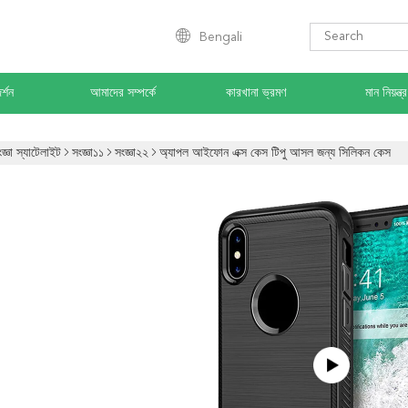
Bengali
র্শন
আমাদের সম্পর্কে
কারখানা ভ্রমণ
মান নিয়ন্ত্
জ্ঞা স্যাটেলাইট
সংজ্ঞা১১
সংজ্ঞা২২
অ্যাপল আইফোন এক্স কেস টিপু আসল জন্য সিলিকন কেস