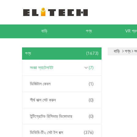
বাড়ি
পণ্য
VR প্রদ
বাড়ি
পণ্য
সং
পণ্য
(1673)
সংজ্ঞা স্যাটেলাইট
(7)
ডিজিটাল কেবল
(1)
শীর্ষ বাক্স সেট করুন
(0)
ইন্টিগ্রেটেড রিসিভার ডিকোডার
(0)
ডিভিবি-টি২ সেট টপ বক্স
(376)