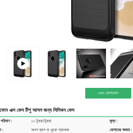
এখন যোগাযোগ
োন এক্স কেস টিপু আসল জন্য সিলিকন কেস
 পরিমাণ :
১০ টুকরা/টুকরা
মূল্য :
ণ :
অপপ ব্যাগ বা খুচরা প্যাকেজ
যোগানের ক্ষমতা :