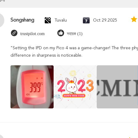
োচনা
Songshang
Tuvalu
Oct 29.2025
trustpilot.com
সহায়ক (1)
"Setting the IPD on my Pico 4 was a game-changer! The three phy
difference in sharpness is noticeable.