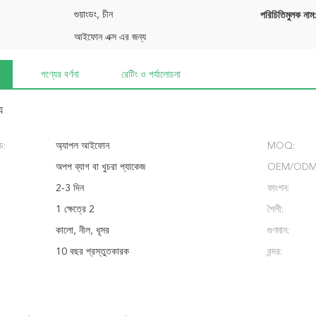
গুয়াংডং, চীন
পরিচিতিমুলক নাম:
আইফোন এক্স এর জন্য
পণ্যের বর্ণনা
রেটিং ও পর্যালোচনা
য
্ড:
অ্যাপল আইফোন
MOQ:
অপপ ব্যাগ বা খুচরা প্যাকেজ
OEM/ODM
2-3 দিন
ফাংশন:
1 ক্ষেত্রে 2
শৈলী:
কালো, নীল, ধূসর
গুণমান:
10 বছর প্রস্তুতকারক
বন্দর: