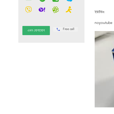
ইউটিউব
noyoutube
Free call