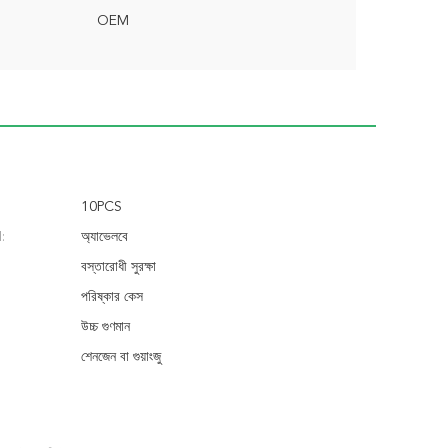
OEM
10PCS
:
অ্যাভেলবে
বস্তারোধী সুরক্ষা
পরিষ্কার কেস
উচ্চ গুণমান
শেনজেন বা গুয়াংজু