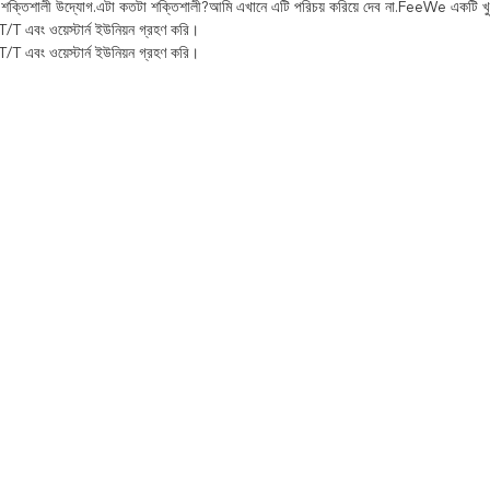
শক্তিশালী উদ্যোগ.এটা কতটা শক্তিশালী?আমি এখানে এটি পরিচয় করিয়ে দেব না.FeeWe একটি খু
T এবং ওয়েস্টার্ন ইউনিয়ন গ্রহণ করি।
T এবং ওয়েস্টার্ন ইউনিয়ন গ্রহণ করি।